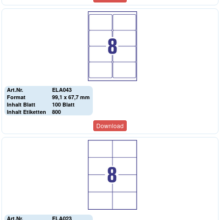
Art.Nr.
ELA043
Format
99,1 x 67,7 mm
Inhalt Blatt
100 Blatt
Inhalt Etiketten
800
Download
Art.Nr.
ELA023